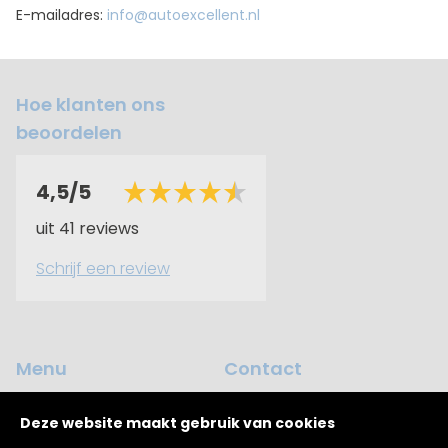
E-mailadres:
info@autoexcellent.nl
Hoe klanten ons
beoordelen
4,5/5
uit 41 reviews
Schrijf een review
Menu
Contact
Occasions
Dijkhuizen 12
Deze website maakt gebruik van cookies
7961 AK Ruinerwold
Werkplaats